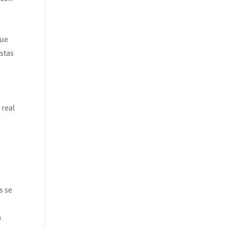
que
stas
 real
s se
a