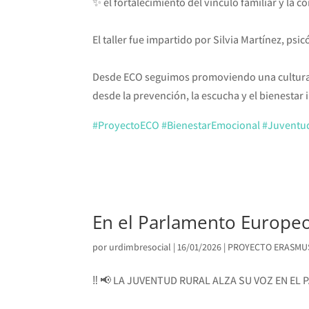
✨ el fortalecimiento del vínculo familiar y la
El taller fue impartido por Silvia Martínez, psi
Desde ECO seguimos promoviendo una cultura d
desde la prevención, la escucha y el bienestar i
#ProyectoECO
#BienestarEmocional
#Juventu
En el Parlamento Europe
por
urdimbresocial
|
16/01/2026
|
PROYECTO ERASMU
‼️ 📢 LA JUVENTUD RURAL ALZA SU VOZ EN E