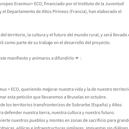
europeo Erasmus+ ECO, financiado por el Instituto de la Juventud
 el Departamento de Altos Pirineos (Francia), han elaborado el
 territorio, la cultura y el futuro del mundo rural, y será llevado 
mo parte de su trabajo en el desarrollo del proyecto.
te manifiesto y animaros a difundirlo 🫵 :
us + ECO, queriendo mejorar nuestra vida y la de nuestro territori
mar esta petición que llevaremos a Bruselas en octubre.
de los territorios transfronterizos de Sobrarbe (España) y Altos
a defender nuestra tierra, nuestra cultura y nuestro futuro.
erte nuestros pueblos y montes en zonas de sacrificio para grand
taicas, eólicas e infraestructuras similares, impuestas sin diálogo