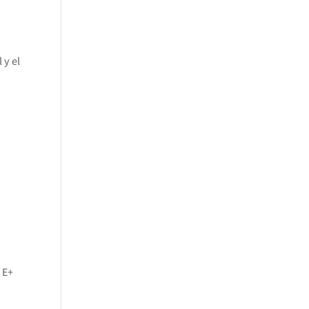
 y el
 E+