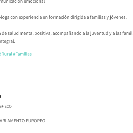
 comunicación emocional
cóloga con experiencia en formación dirigida a familias y jóvenes.
e salud mental positiva, acompañando a la juventud y a las famil
ntegral.
dRural
#Familias
o
S+ ECO
L PARLAMENTO EUROPEO